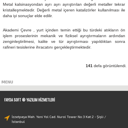
Metal kalsinasyondan ayrı ayrı ayrıştırılan değerli metaller tekrar
kristalleşmektedir. Değerli metal içeren katalizörler kullanılması ile
daha iyi sonuçlar elde edilir.
Akademi Çevre
, yurt içinden temin ettiği bu türdeki atıkların ön
işlem proseslerinin mekanik ve fiziksel ayrıştırmaların ardından
zenginleştirilmesi, kalite ve tür ayrıştırması yapıldıktan sonra
rafineri tesislerine ihracatını gerçekleştirmektedir.
141
defa görüntülendi.
MENU
FAYDA SOFT ® YAZILIM HIZMETLERI
İzzetpaşa Mah. Yeni Yol Cad. Nurol Tower No:3 Kat:2 - Şişli /
İstanbul