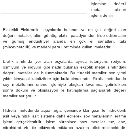
işlemine değerli
metal rafineri
işlemi denilir.
Elektrikli
Elektronik
eşyalarda bulunan ve en çok değeri olan
değerli metaller; altın, gümüş, platin, paladyumdur. Elde edilen altın
ve gümüş endüstriyel alanda en çok el sanatları, takı
(mücevhercilik) ve madeni para üretiminde kullanılmaktadır.
E-atık sınıfında yer alan eşyalarda ayrıca rutenyum, rodyum,
osmiyum ve iridyum gibi nadir bulunan ekzotik metal sınıfındaki
değerli metaller de bulunmaktadır. Bu türdeki metaller son yirmi
yıldır kimyasal katalizörler için kullanılmaktadır. Piroliz metodunda
soy metallerinin eritme işlemiyle akışkan kıvamına getirildikten
sonra döküm ve oksidasyon ile katılaştırma sağlanarak değerli
metaller ayrıştırılır.
Hidroliz metodunda aqua regia içerisinde klor gazı ile hidroklorik
asit veya nitrik asit sisteme dahil edilerek soy metallerinin eritme
işlemi gerçekleştirilir. İşlem süresince bazı metaller tuz, gaz,
nitrohidrat vb. ile etkiyerek miktarca azalma gösterebilmektedir.