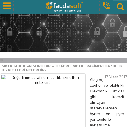

İletişim
Menus
SIKÇA SORULAN SORULAR » DEĞERLI METAL RAFINERI HAZIRLIK
HIZMETLERI NELERDIR?
17 Nisan 2017
Alaşım,
cevher ve elektrikli
Elektronik
atıklar
gibi korozif
olmayan
materyallerden
hydro ve pyro
yöntemlerle
ayrıştırılma